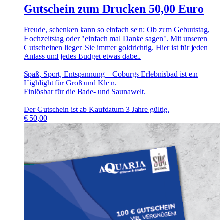
Gutschein zum Drucken 50,00 Euro
Freude, schenken kann so einfach sein: Ob zum Geburtstag,
Hochzeitstag oder "einfach mal Danke sagen". Mit unseren
Gutscheinen liegen Sie immer goldrichtig. Hier ist für jeden
Anlass und jedes Budget etwas dabei.
Spaß, Sport, Entspannung – Coburgs Erlebnisbad ist ein
Highlight für Groß und Klein.
Einlösbar für die Bade- und Saunawelt.
Der Gutschein ist ab Kaufdatum 3 Jahre gültig.
€
50,00